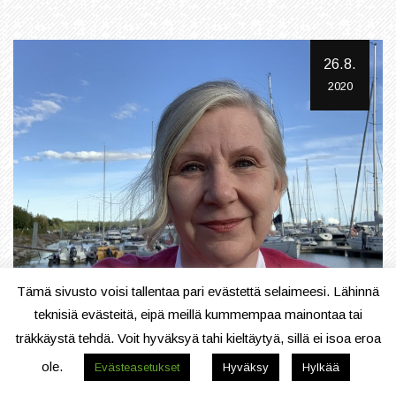
26.8.
2020
Tämä sivusto voisi tallentaa pari evästettä selaimeesi. Lähinnä
teknisiä evästeitä, eipä meillä kummempaa mainontaa tai
träkkäystä tehdä. Voit hyväksyä tahi kieltäytyä, sillä ei isoa eroa
TAPAHTUMA
ole.
Evästeasetukset
Hyväksy
Hylkää
Digi pintaan – ryhmäliikunta