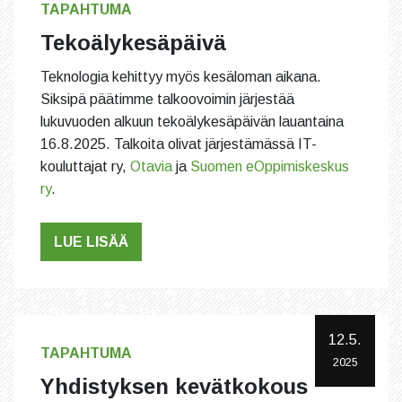
TAPAHTUMA
Tekoälykesäpäivä
Teknologia kehittyy myös kesäloman aikana.
Siksipä päätimme talkoovoimin järjestää
lukuvuoden alkuun tekoälykesäpäivän lauantaina
16.8.2025. Talkoita olivat järjestämässä IT-
kouluttajat ry,
Otavia
ja
Suomen eOppimiskeskus
ry
.
LUE LISÄÄ
12.5.
TAPAHTUMA
2025
Yhdistyksen kevätkokous