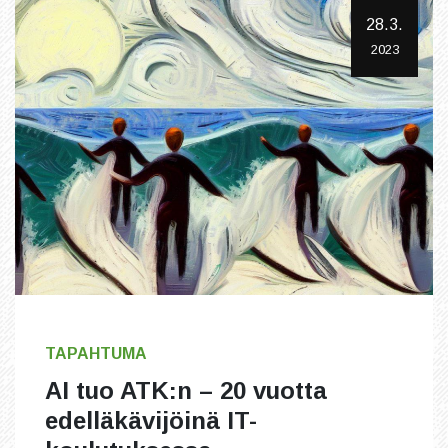
28.3.
2023
TAPAHTUMA
AI tuo ATK:n – 20 vuotta
edelläkävijöinä IT-