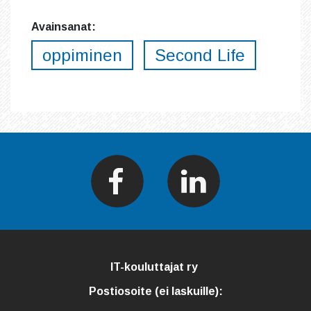
Avainsanat:
oppiminen
Second Life
IT-kouluttajat ry
Postiosoite (ei laskuille):