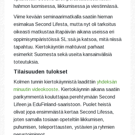
hahmon luomisessa, liikkumisessa ja viestinnässä.
Viime kevään seminaarimatkalla saatiin hieman
esimakua Second Lifesta, mutta nyt oli tarkoitus
oikeasti matkustaa iltapäivän aikana useissa eri
oppimisympäristöissä SL:ssä ja katsoa, mitä niissä
tapahtuu. Kiertokäyntiin mahtuivat parhaat
esimerkit Suomesta sekä useita kansainvälisiä
toteutuksia.
Tilaisuuden tulokset
Kolmen tunnin kiertokäynnistä laadittiin
yhdeksän
minuutin videokooste
. Kiertokäynnin aikana saatiin
parikymmentä kouluttajaa perehtymään Second
Lifeen ja EduFinland-saaristoon. Puolet heistä
olivat jopa ensimmäistä kertaa Second Lifessa,
joten samalla tosiaan opeteltiin liikkumisen,
puhumisen, teleporttausten, ystävien ja ryhmien
perustoiminnot.