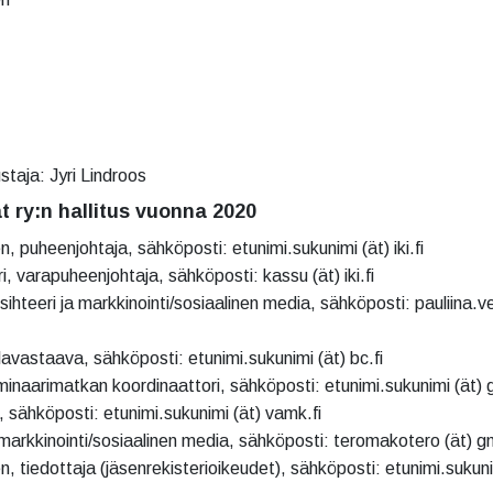
staja: Jyri Lindroos
at ry:n hallitus vuonna 2020
 puheenjohtaja, sähköposti: etunimi.sukunimi (ät) iki.fi
, varapuheenjohtaja, sähköposti: kassu (ät) iki.fi
sihteeri ja m
arkkinointi/sosiaalinen media,
sähköposti: pauliina.v
lavastaava, sähköposti: etunimi.sukunimi (ät) bc.fi
seminaarimatkan koordinaattori, sähköposti: etunimi.sukunimi (ät)
 sähköposti: etunimi.sukunimi (ät) vamk.fi
 m
arkkinointi/sosiaalinen media,
sähköposti: teromakotero (ät) g
n, tiedottaja (jäsenrekisterioikeudet), sähköposti: etunimi.sukun