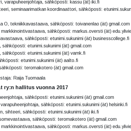
, varapuheenjohtaja, sähköposti: kassu (ät) iki.fi
ihteeri, seminaarimatkan koordinaattori, sähköposti: etunimi.sukun
a O, tekniikkavastaava, sähköposti: toivanenlao (ät) gmail.com
 markkinointivastaava, sähköposti: markus.oversti (ät) edu.ylivie
lavastaava, sähköposti: etunimi.sukunimi (ät) businesscollege.fi
sähköposti: etunimi.sukunimi (ät) gmail.com
 sähköposti: etunimi.sukunimi (ät) vamk.fi
hköposti: etunimi.sukunimi (ät) aalto.fi
sähköposti: teromakotero (ät) gmail.com
staja: Raija Tuomaala
at ry:n hallitus vuonna 2017
uheenjohtaja, sähköposti: etunimi.sukunimi (ät) gmail.com
varapuheenjohtaja, sähköposti: etunimi.sukunimi (ät) helsinki.fi
 sihteeri, sähköposti: etunimi.sukunimi (ät) iki.fi
 somevastaava, sähköposti: teromakotero (ät) gmail.com
 markkinointivastaava, sähköposti: markus.oversti (ät) edu.ylivie