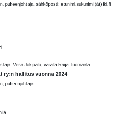
 puheenjohtaja, sähköposti: etunimi.sukunimi (ät) iki.fi
s
i
staja: Vesa Jokipalo, varalla Raija Tuomaala
at ry:n hallitus vuonna 2024
n, puheenjohtaja
ilä