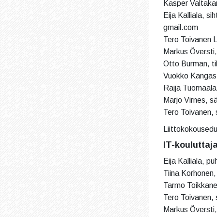
Kasper Valtakari
Eija Kalliala, s
gmail.com
Tero Toivanen L
Markus Översti,
Otto Burman, ti
Vuokko Kangas, 
Raija Tuomaala,
Marjo Virnes, sä
Tero Toivanen, 
Liittokokousedu
IT-kouluttaj
Eija Kalliala, p
Tiina Korhonen, 
Tarmo Toikkanen,
Tero Toivanen,
Markus Översti,