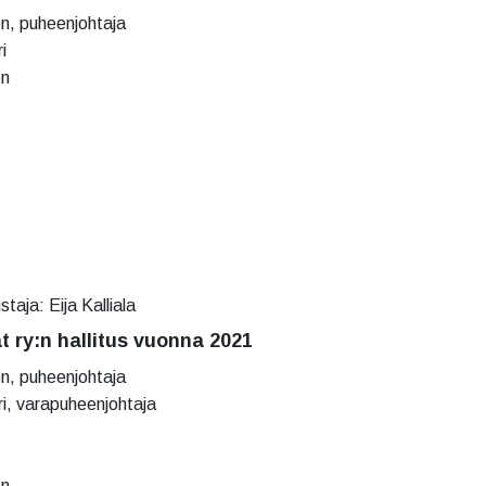
n, puheenjohtaja
i
en
taja: Eija Kalliala
at ry:n hallitus vuonna 2021
n, puheenjohtaja
i, varapuheenjohtaja
en