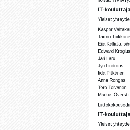
hoitaa TIVIA ry:
IT-kouluttaj
Yleiset yhteyden
Kasper Valtakar
Tarmo Toikkane
Eija Kalliala, sih
Edward Krogiu
Jari Laru
Jyri Lindroos
Iida Pitkänen
Anne Rongas
Tero Toivanen
Markus Översti
Liittokokousedus
IT-kouluttaj
Yleiset yhteyden