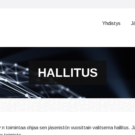
Yhdistys
J
HALLITUS
y:n toimintaa ohjaa sen jäsenistön vuosittain valitsema hallitus. 