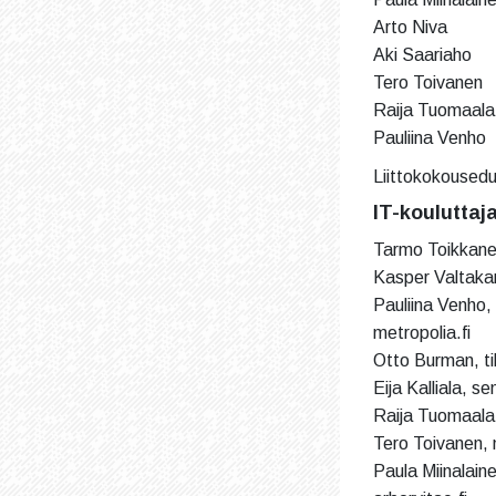
Arto Niva
Aki Saariaho
Tero Toivanen
Raija Tuomaala
Pauliina Venho
Liittokokousedu
IT-kouluttaj
Tarmo Toikkanen,
Kasper Valtakari
Pauliina Venho, 
metropolia.fi
Otto Burman, ti
Eija Kalliala, 
Raija Tuomaala,
Tero Toivanen,
Paula Miinalaine