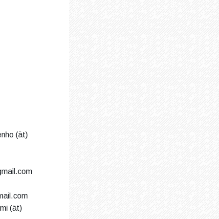
enho (ät)
 gmail.com
mail.com
imi
(ät)