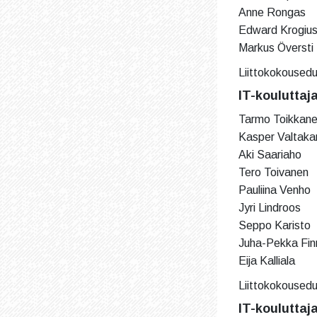
Anne Rongas
Edward Krogiu
Markus Översti
Liittokokousedu
IT-kouluttaj
Tarmo Toikkane
Kasper Valtakar
Aki Saariaho
Tero Toivanen
Pauliina Venho
Jyri Lindroos
Seppo Karisto
Juha-Pekka Finn
Eija Kalliala
Liittokokousedus
IT-kouluttaj