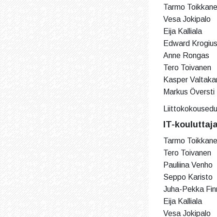
Tarmo Toikkanen,
Vesa Jokipalo
Eija Kalliala
Edward Krogiu
Anne Rongas
Tero Toivanen
Kasper Valtakar
Markus Översti
Liittokokousedu
IT-kouluttaj
Tarmo Toikkane
Tero Toivanen
Pauliina Venho
Seppo Karisto
Juha-Pekka Finn
Eija Kalliala
Vesa Jokipalo