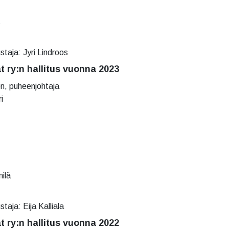
s
staja: Jyri Lindroos
at ry:n hallitus vuonna 2023
n, puheenjohtaja
i
ilä
taja: Eija Kalliala
at ry:n hallitus vuonna 2022