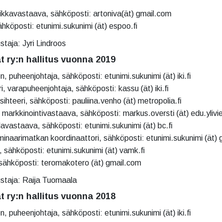
iikkavastaava, sähköposti: artoniva(ät) gmail.com
hköposti: etunimi.sukunimi (ät) espoo.fi
staja: Jyri Lindroos
at ry:n hallitus vuonna 2019
 puheenjohtaja, sähköposti: etunimi.sukunimi (ät) iki.fi
, varapuheenjohtaja, sähköposti: kassu (ät) iki.fi
sihteeri, sähköposti: pauliina.venho (ät) metropolia.fi
 markkinointivastaava, sähköposti: markus.oversti (ät) edu.ylivie
lavastaava, sähköposti: etunimi.sukunimi (ät) bc.fi
seminaarimatkan koordinaattori, sähköposti: etunimi.sukunimi (ät)
 sähköposti: etunimi.sukunimi (ät) vamk.fi
sähköposti: teromakotero (ät) gmail.com
staja: Raija Tuomaala
at ry:n hallitus vuonna 2018
 puheenjohtaja, sähköposti: etunimi.sukunimi (ät) iki.fi