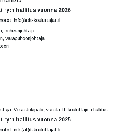
n toimisto.
at ry:n hallitus vuonna 2026
otot: info(ät)it-kouluttajat.fi
i, puheenjohtaja
n, varapuheenjohtaja
teeri
s
taja: Vesa Jokipalo, varalla IT-kouluttajien hallitus
at ry:n hallitus vuonna 2025
otot: info(ät)it-kouluttajat.fi