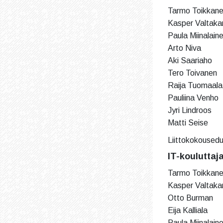
Tarmo Toikkane
Kasper Valtakar
Paula Miinalain
Arto Niva
Aki Saariaho
Tero Toivanen
Raija Tuomaala
Pauliina Venho
Jyri Lindroos
Matti Seise
Liittokokousedus
IT-kouluttaj
Tarmo Toikkane
Kasper Valtakar
Otto Burman
Eija Kalliala
Paula Miinalain