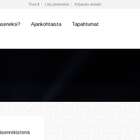
Tivia.fi
Liity jäseneksi
Kirjaudu sisään
äseneksi?
Ajankohtaista
Tapahtumat
Jäsenrekisteriä