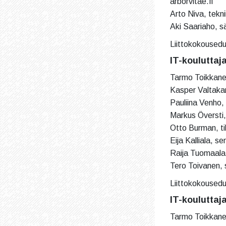
arborvitae.fi
Arto Niva, tekn
Aki Saariaho, sä
Liittokokousedu
IT-kouluttaj
Tarmo Toikkanen,
Kasper Valtakari
Pauliina Venho, 
Markus Översti,
Otto Burman, ti
Eija Kalliala, 
Raija Tuomaala,
Tero Toivanen, 
Liittokokousedu
IT-kouluttaj
Tarmo Toikkanen,