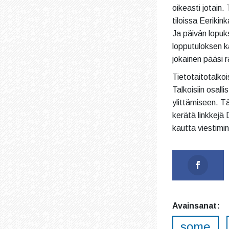
oikeasti jotain.
tiloissa Eerikink
Ja päivän lopuks
lopputuloksen ka
jokainen pääsi 
Tietotaitotalkoi
Talkoisiin osall
ylittämiseen. T
kerätä linkkejä 
kautta viestimi
Avainsanat:
some