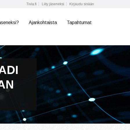
Tivia.fi
Liity jäseneksi
Kirjaudu sisään
äseneksi?
Ajankohtaista
Tapahtumat
ADI
AN