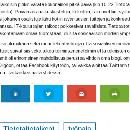
 Talkoisiin pitikin varata kokonainen pitkä päivä (klo 10-22 Tietot
adulla). Päivän aikana keskusteltiin, kokeiltiin, rakennettiin, syötii
i jokainen osallistuja lähti kotiin aivan uusien taitojen ja konkreet
nssa. IT-kouluttajien talkoot poikkesivat tavallisista Tietotaitot
rakentamaan omaa tuotostaan, eli sitä sosisaalisen median ymp
ssa oli mukana sekä menetelmäfasilitoija että sosiaalisen median
istujat saivat siis sekä tukea toimintamenetelmiin että teknisten 
ämä oli erinomainen mahdollisuus perustaa vihdoin oma blogi, oma
Diigoon, ottaa Facebook käyttöön, tai vaikka aloittaa Twitterin 
nen. Tai kaikkea näitä yhdessä.
Tietotaitotalkoot
työpaja