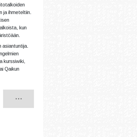
aitotalkoiden
n ja ihmeteltiin.
tisen
alkoista, kun
äristöään.
 asiantuntija.
ongelmien
 kurssiwiki,
tai Qaikun