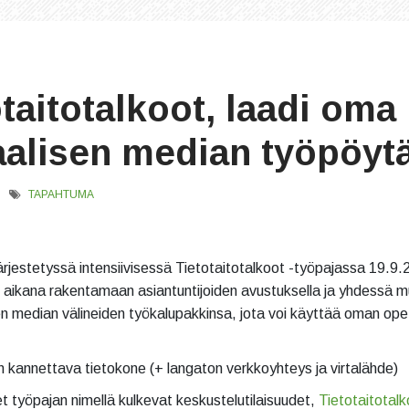
taitotalkoot, laadi oma
aalisen median työpöyt
TAPAHTUMA
 järjestetyssä intensiivisessä Tietotaitotalkoot -työpajassa 19.9
 aikana rakentamaan asiantuntijoiden avustuksella ja yhdessä 
n median välineiden työkalupakkinsa, jota voi käyttää oman op
in kannettava tietokone (+ langaton verkkoyhteys ja virtalähde)
et työpajan nimellä kulkevat keskustelutilaisuudet,
Tietotaitotalk