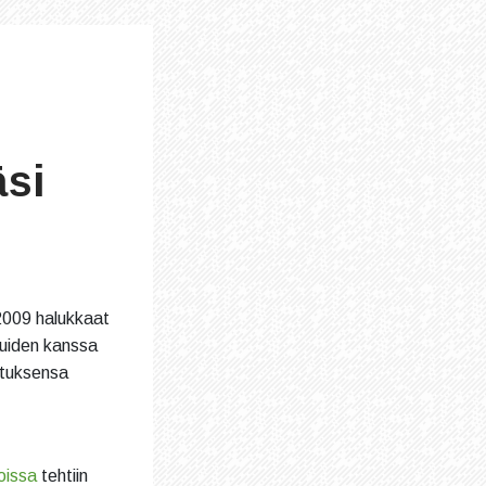
äsi
.2009 halukkaat
muiden kanssa
etuksensa
oissa
tehtiin