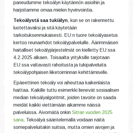
paneudumme tekoälyn käytännön asioihin ja
harjoitamme omaa mielen hyvinvointia.
Tekoälystä saa tukiälyn
, kun se on rakennettu
luotettavaksi ja sitä käytetään
tarkoituksenmukaisesti. EU:n tuore tekoälyasetus
kertoo reunaehdot tekoälypalveluille. Äärimmäisen
haitalliset tekoälyjärjestelmät on kielletty EU:ssa
4.2.2025 alkaen. Toisaalta yrityksille tarjotaan
EU:ssa valtavasti rahoitusta ja tukipalveluita
tekoälypohjaisen liiketoiminnan kehittämiselle.
Epäeettinen tekoäly voi aiheuttaa kaikenlaista
haittaa. Kaikille tuttu esimerkki lienevät sosiaalisen
median tekoälyalgoritmit, joiden tavoite on saada
meidät kaikki viettämään aikamme näissä
palveluissa. Aivomätä onkin
Sitran vuoden 2025
sana
. Tekoälyä sääntelemällä voidaan näitä
somepalveluitakin suitsia, mutta omien aivojen ja