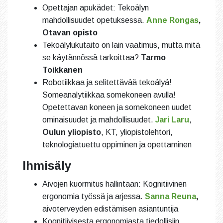
Opettajan apukädet: Tekoälyn
mahdollisuudet opetuksessa.
Anne Rongas
,
Otavan opisto
Tekoälylukutaito on lain vaatimus, mutta mitä
se käytännössä tarkoittaa?
Tarmo
Toikkanen
Robotiikkaa ja selitettävää tekoälyä!
Someanalytiikkaa somekoneen avulla!
Opetettavan koneen ja somekoneen uudet
ominaisuudet ja mahdollisuudet.
Jari Laru
,
Oulun yliopisto
, KT, yliopistolehtori,
teknologiatuettu oppiminen ja opettaminen
Ihmisäly
Aivojen kuormitus hallintaan: Kognitiivinen
ergonomia työssä ja arjessa.
Sanna Reuna
,
aivoterveyden edistämisen asiantuntija
Kognitiivisesta ergonomiasta tiedollisiin