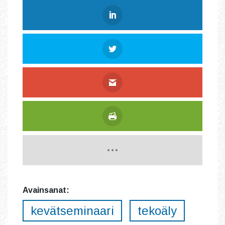
Avainsanat:
kevätseminaari
tekoäly