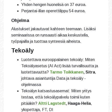
Yhden hengen huonelisä on 37 euroa.
Perjantai-illan operettilippu 54 euroa.
Ohjelma
Alustukset jakautuvat kahteen teemaan. Lisäksi
seminaarissa on runsaasti aikaa keskustella,
työpajailla ja tuottaa synteesiä aiheista.
Tekoäly
Luotettava eurooppalainen tekoäly: Miten
Tekoälyasetus (AI Act) lisää turvallisuutta ja
luotettavuutta?
Tarmo Toikkanen
, Sitra
,
johtava asiantuntija Data ja tekoäly -
ohjelmassa
Tekoälyn katsastusasemat: Miten yritys
testaa, että tekoälypalvelu toimii kuten
pitääkin?
Altti Lagstedt
, Haaga-Helia
,
yliopettaja, FT, DI