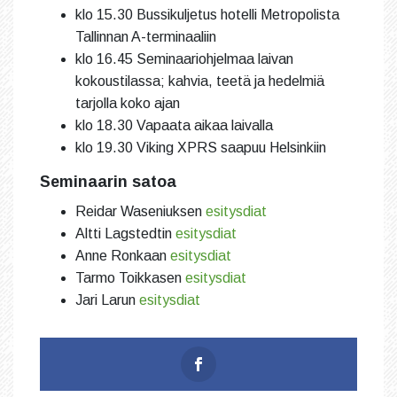
klo 15.30 Bussikuljetus hotelli Metropolista
Tallinnan A-terminaaliin
klo 16.45 Seminaariohjelmaa laivan
kokoustilassa; kahvia, teetä ja hedelmiä
tarjolla koko ajan
klo 18.30 Vapaata aikaa laivalla
klo 19.30 Viking XPRS saapuu Helsinkiin
Seminaarin satoa
Reidar Waseniuksen
esitysdiat
Altti Lagstedtin
esitysdiat
Anne Ronkaan
esitysdiat
Tarmo Toikkasen
esitysdiat
Jari Larun
esitysdiat