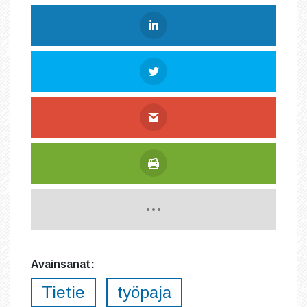
Avainsanat:
Tietie
työpaja