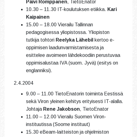
Päivi Romppanen
, TietoEnator
10.30 – 11.30 IT-koulutuksen etiikka.
Kari
Kaipainen
15.00 – 18.00 Vierailu Tallinnan
pedagogisessa yliopistossa. Yliopiston
tutkija tohtori
Reelyka Lähebil
kertoo e-
oppimisen laadunvarmistamisesta ja
esittelee avoimeen lähdekoodiin perustuvaa
oppimisalustaa IVA (suom. Jyvä) (esitys on
englanniksi).
2.4.2004
9.00 – 11.00 TietoEnatorin toiminta Eestissä
sekä Viron yleinen kehitys erityisesti IT-alalla.
Johtaja
Rene Jakobson
, TietoEnator
11.00 – 12.00 Vierailu Suomen Viron-
instituutissa (Soome instituut)
15.30 eBeam-laitteiston ja ohjelmiston