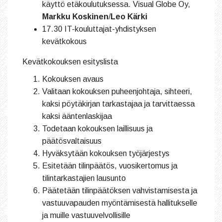
käyttö etäkoulutuksessa. Visual Globe Oy,
Markku Koskinen
/
Leo Kärki
17.30 IT-kouluttajat-yhdistyksen
kevätkokous
Kevätkokouksen esityslista
Kokouksen avaus
Valitaan kokouksen puheenjohtaja, sihteeri,
kaksi pöytäkirjan tarkastajaa ja tarvittaessa
kaksi ääntenlaskijaa
Todetaan kokouksen laillisuus ja
päätösvaltaisuus
Hyväksytään kokouksen työjärjestys
Esitetään tilinpäätös, vuosikertomus ja
tilintarkastajien lausunto
Päätetään tilinpäätöksen vahvistamisesta ja
vastuuvapauden myöntämisestä hallitukselle
ja muille vastuuvelvollisille