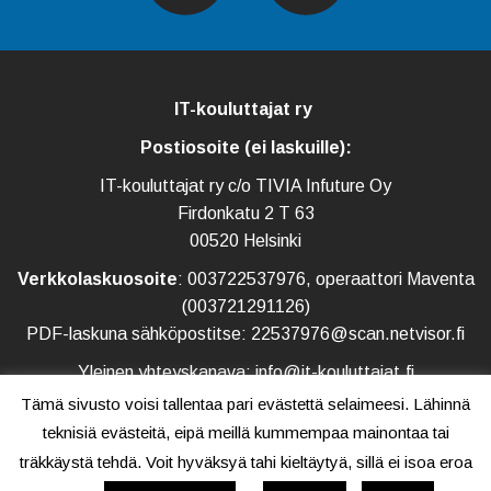
IT-kouluttajat ry
Postiosoite (ei laskuille):
IT-kouluttajat ry c/o TIVIA Infuture Oy
Firdonkatu 2 T 63
00520 Helsinki
Verkkolaskuosoite
: 003722537976, operaattori Maventa
(003721291126)
PDF-laskuna sähköpostitse: 22537976@scan.netvisor.fi
Yleinen yhteyskanava: info@it-kouluttajat.fi
Tämä sivusto voisi tallentaa pari evästettä selaimeesi. Lähinnä
teknisiä evästeitä, eipä meillä kummempaa mainontaa tai
träkkäystä tehdä. Voit hyväksyä tahi kieltäytyä, sillä ei isoa eroa