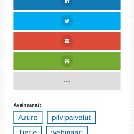
Avainsanat:
Azure
pilvipalvelut
Tietie
webinaari