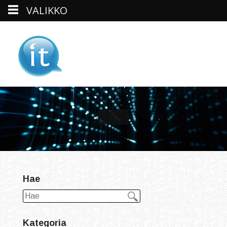
VALIKKO
Skip
to
content
Hae
Kategoria