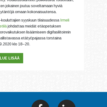
ten jokainen joutuu soveltamaan hyviä
ytäntöjä omaan kokonaisuutensa.
-kouluttajien syyskuun tilaisuudessa
Irmeli
etilä
johdattaa meidät etäopetuksen
orovaikutuksen lisäämiseen digifasilitoinnin
allistavassa etätyöpajassa torstaina
9.2020 klo 18–20.
LUE LISÄÄ