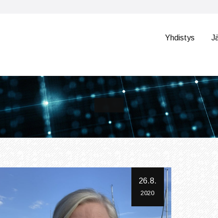
Yhdistys
J
26.8.
2020