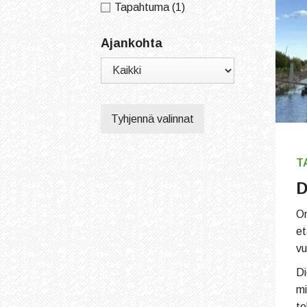
Tapahtuma
(1)
Ajankohta
Tyhjennä valinnat
T
D
On
et
vu
Di
mi
te