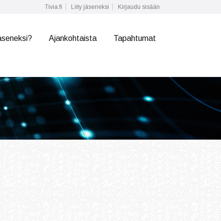
Tivia.fi
Liity jäseneksi
Kirjaudu sisään
äseneksi?
Ajankohtaista
Tapahtumat