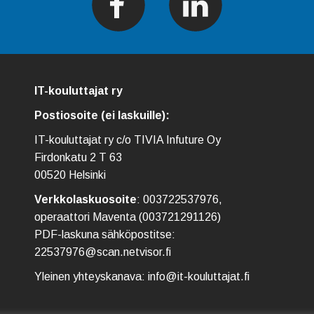
IT-kouluttajat ry
Postiosoite (ei laskuille):
IT-kouluttajat ry c/o TIVIA Infuture Oy
Firdonkatu 2 T 63
00520 Helsinki
Verkkolaskuosoite
: 003722537976,
operaattori Maventa (003721291126)
PDF-laskuna sähköpostitse:
22537976@scan.netvisor.fi
Yleinen yhteyskanava: info@it-kouluttajat.fi