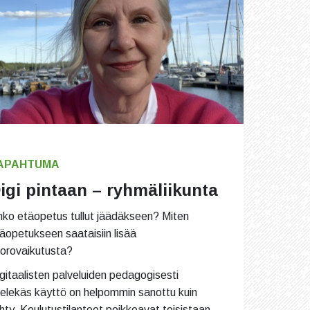
APAHTUMA
igi pintaan – ryhmäliikunta
ko etäopetus tullut jäädäkseen? Miten
äopetukseen saataisiin lisää
orovaikutusta?
gitaalisten palveluiden pedagogisesti
elekäs käyttö on helpommin sanottu kuin
hty. Koulutustilanteet poikkeavat toisistaan,