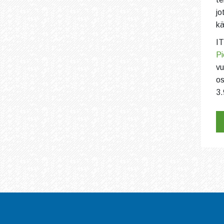
jo
kä
IT
Pi
vu
os
3.