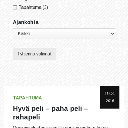
Tapahtuma
(3)
Ajankohta
Tyhjennä valinnat
19.3.
TAPAHTUMA
2016
Hyvä peli – paha peli –
rahapeli
Oppimistulosten kannalta oppijan motivaatio on