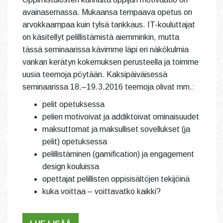
avainasemassa. Mukaansa tempaava opetus on
arvokkaampaa kuin tylsä tankkaus. IT-kouluttajat
on käsitellyt pelillistämistä aiemminkin, mutta
tässä seminaarissa kävimme läpi eri näkökulmia
vankan kerätyn kokemuksen perusteella ja toimme
uusia teemoja pöytään. Kaksipäiväisessä
seminaarissa 18.–19.3.2016 teemoja olivat mm.:
pelit opetuksessa
pelien motivoivat ja addiktoivat ominaisuudet
maksuttomat ja maksulliset sovellukset (ja
pelit) opetuksessa
pelillistäminen (gamification) ja engagement
design kouluissa
opettajat pelillisten oppisisältöjen tekijöinä
kuka voittaa – voittavatko kaikki?