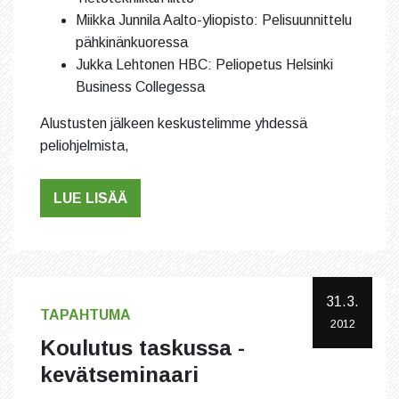
Miikka Junnila Aalto-yliopisto: Pelisuunnittelu
pähkinänkuoressa
Jukka Lehtonen HBC: Peliopetus Helsinki
Business Collegessa
Alustusten jälkeen keskustelimme yhdessä
peliohjelmista,
LUE LISÄÄ
31.3.
TAPAHTUMA
2012
Koulutus taskussa -
kevätseminaari