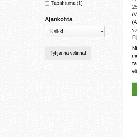
Tapahtuma
(1)
25
(V
Ajankohta
(A
va
Ei
Mi
Tyhjennä valinnat
mu
ta
el