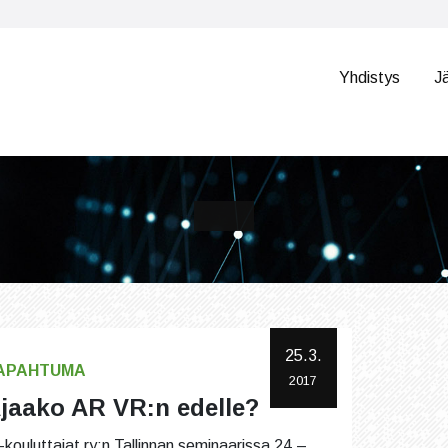
Yhdistys
J
25.3.
APAHTUMA
2017
jaako AR VR:n edelle?
-kouluttajat ry:n Tallinnan seminaarissa 24.–