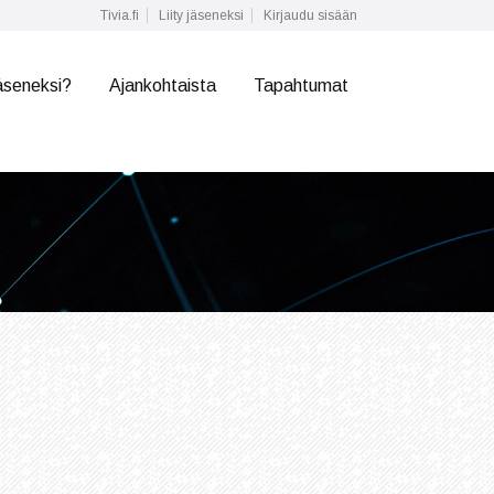
Tivia.fi
Liity jäseneksi
Kirjaudu sisään
äseneksi?
Ajankohtaista
Tapahtumat