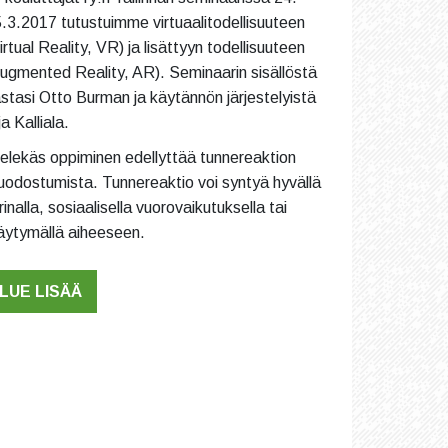
.3.2017 tutustuimme virtuaalitodellisuuteen
irtual Reality, VR) ja lisättyyn todellisuuteen
ugmented Reality, AR). Seminaarin sisällöstä
stasi Otto Burman ja käytännön järjestelyistä
ja Kalliala.
elekäs oppiminen edellyttää tunnereaktion
odostumista. Tunnereaktio voi syntyä hyvällä
rinalla, sosiaalisella vuorovaikutuksella tai
äytymällä aiheeseen.
LUE LISÄÄ